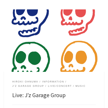
[…]
HIROKI OHNUMA
INFORMATION
J'Z GARAGE GROUP
LIVE/CONCERT
MUSIC
Live: J’z Garage Group