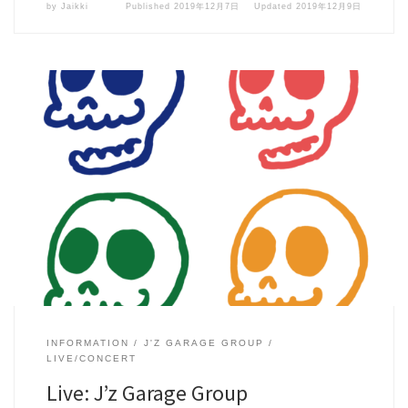
by
Jaikki
Published
2019年12月7日
Updated
2019年12月9日
[…]
INFORMATION
J'Z GARAGE GROUP
LIVE/CONCERT
Live: J’z Garage Group