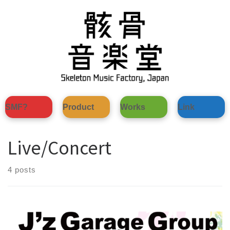
Skip
to
content
SMF?
Product
Works
Link
Live/Concert
4 posts