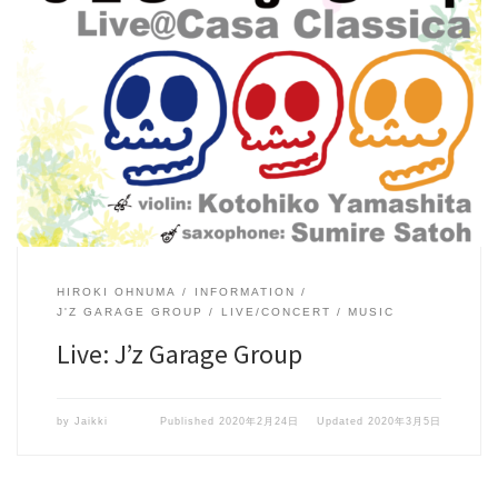
[…]
HIROKI OHNUMA
INFORMATION
J'Z GARAGE GROUP
LIVE/CONCERT
MUSIC
Live: J’z Garage Group
by
Jaikki
Published
2020年2月24日
Updated
2020年3月5日