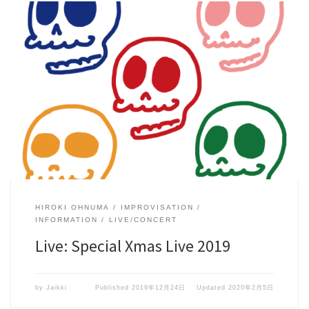
[…]
HIROKI OHNUMA
IMPROVISATION
INFORMATION
LIVE/CONCERT
Live: Special Xmas Live 2019
by
Jaikki
Published
2019年12月24日
Updated
2020年2月5日