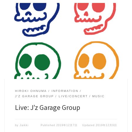
[…]
HIROKI OHNUMA
INFORMATION
J'Z GARAGE GROUP
LIVE/CONCERT
MUSIC
Live: J’z Garage Group
by
Jaikki
Published
2019年12月7日
Updated
2019年12月9日