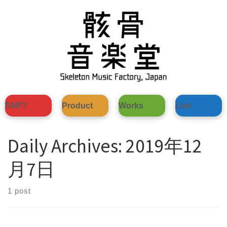
Skip
to
content
SMF?
Product
Works
Link
Daily Archives:
2019年12
月7日
1 post