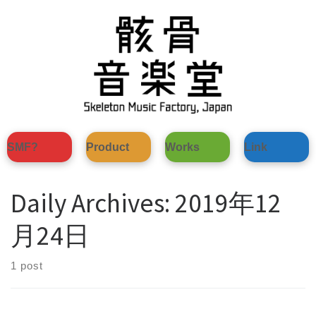
Skip
to
content
SMF?
Product
Works
Link
Daily Archives:
2019年12
月24日
1 post