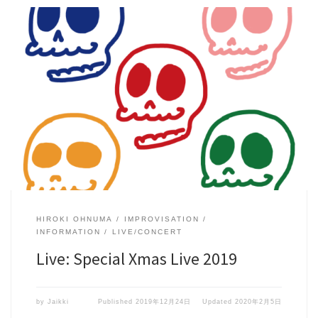
[…]
HIROKI OHNUMA
IMPROVISATION
INFORMATION
LIVE/CONCERT
Live: Special Xmas Live 2019
by
Jaikki
Published
2019年12月24日
Updated
2020年2月5日