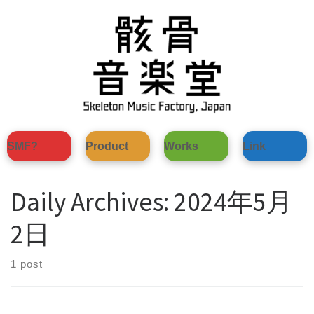
Skip
to
content
SMF?
Product
Works
Link
Daily Archives:
2024年5月
2日
1 post