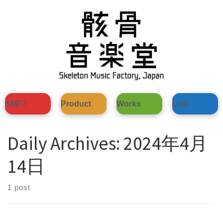
Skip
to
content
SMF?
Product
Works
Link
Daily Archives:
2024年4月
14日
1 post