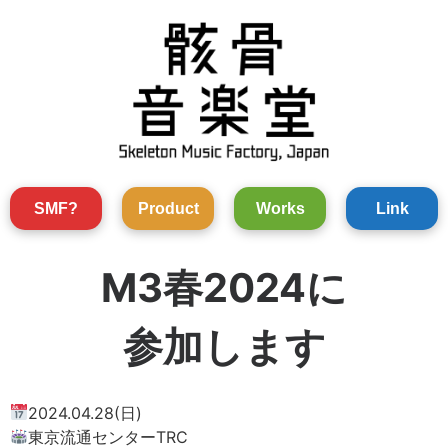
Skip
to
content
SMF?
Product
Works
Link
M3春2024に
参加します
2024.04.28(日)
東京流通センターTRC