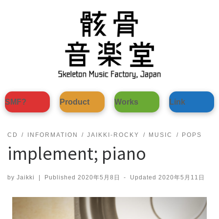
Skip
to
content
SMF?
Product
Works
Link
CD
INFORMATION
JAIKKI-ROCKY
MUSIC
POPS
implement; piano
by
Jaikki
|
Published
2020年5月8日
-
Updated
2020年5月11日