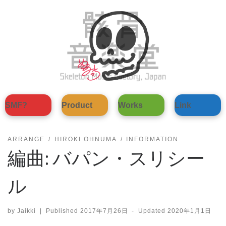
Skip
to
content
SMF?
Product
Works
Link
ARRANGE
HIROKI OHNUMA
INFORMATION
編曲: バパン・スリシー
ル
by
Jaikki
|
Published
2017年7月26日
-
Updated
2020年1月1日